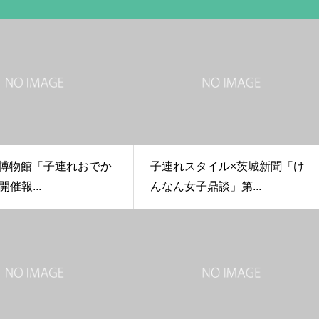
鉄道博物館「子連れおでか
子連れスタイル×茨城新聞「け
催報...
んなん女子鼎談」第...