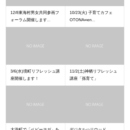
12/8東海村男女共同参画フ
10/23(火) 子育てカフェ
ォーラム開催します...
OTONA∞en...
3/6(水)境町リフレッシュ講
11/2(土)神栖リフレッシュ
座開催します！
講座「孫育て」
大洗町で「ベビーヨガ」を
デジタルハリウッド