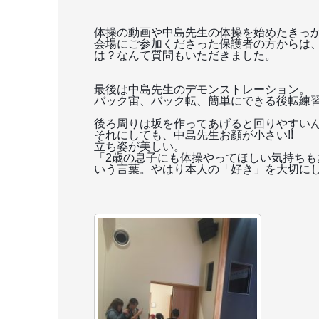
体操の動画や中島先生の体操を始めたきっ
会場にご参加くださった保護者の方からは
は？
なんて質問もいただきました。
最後は中島先生のデモンストレーション。
バック宙、バック転、
簡単にできる後転練
後ろ周りは坂を作ってあげると回りやすい
それにしても、中島先生お顔が小さい!!
立ち姿が美しい。
「2歳の息子にも体操やってほしい気持ちも
いう言葉。
やはり本人の「好き」を大切に