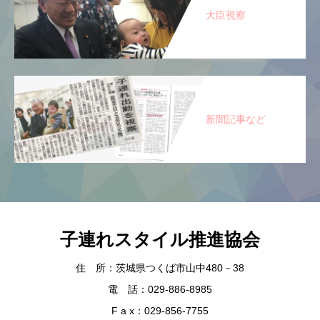
大臣視察
新聞記事など
子連れスタイル推進協会
住 所：茨城県つくば市山中480－38
電 話：029-886-8985
F a x：029-856-7755