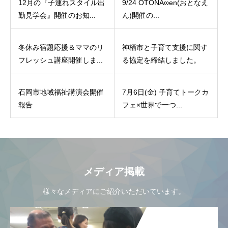
12月の『子連れスタイル出
9/24 OTONA∞en(おとなえ
勤見学会』開催のお知...
ん)開催の...
冬休み宿題応援＆ママのリ
神栖市と子育て支援に関す
フレッシュ講座開催しま...
る協定を締結しました。
石岡市地域福祉講演会開催
7月6日(金) 子育てトークカ
報告
フェ×世界で一つ...
メディア掲載
様々なメディアにご紹介いただいています。