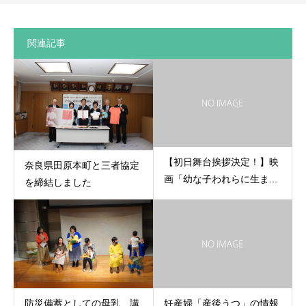
関連記事
【初日舞台挨拶決定！】映
奈良県田原本町と三者協定
画「幼な子われらに生ま...
を締結しました
防災備蓄としての母乳 講
妊産婦「産後うつ」の情報