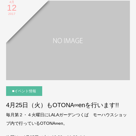
4月
12
2017
■イベント情報
4月25日（火）もOTONA∞enを行います!!
毎月第２・４火曜日にLALAガーデンつくば モーハウスショッ
プ内で行っているOTONA∞en。