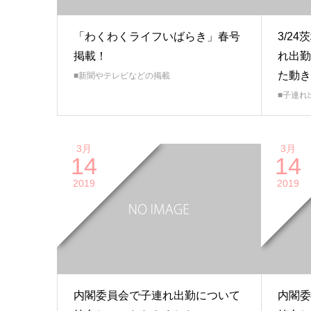
「わくわくライフいばらき」春号
3/2
掲載！
れ出勤
た動き
■新聞やテレビなどの掲載
■子連れ
3月
3月
14
14
2019
2019
内閣委員会で子連れ出勤について
内閣委