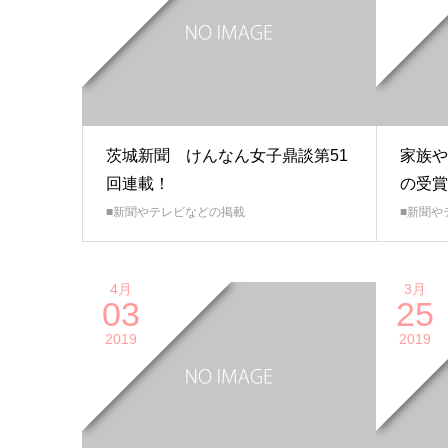
茨城新聞 けんなん女子鼎談第51
家族や
回連載！
の受賞
■新聞やテレビなどの掲載
■新聞や
4月
3月
03
25
2019
2019