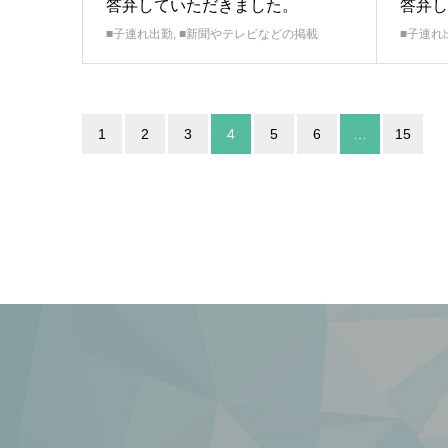
答弁していただきました。
答弁し
■子連れ出勤
,
■新聞やテレビなどの掲載
■子連れ
1
2
3
4
5
6
…
15