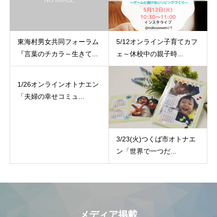
東海村男女共同フォーラム
5/12オンライン子育てカフ
『言葉のチカラ～生きて...
ェ～休校中の親子時...
1/26オンラインオトナエン
「夫婦の幸せコミュ...
3/23(火)つくば市オトナエ
ン「世界で一つだ...
メディア掲載