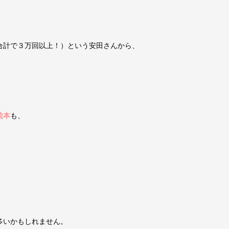
合計で３万回以上！）という安田さんから、
絵本
も、
多いかもしれません。