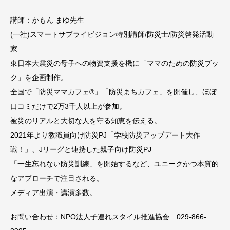
講師：かもん まゆ先生
(一社)スマートサプライビジョン特別講師/防災士/防災啓発活動
家
東日本大震災の母子への物資支援を機に「ママのための防災ブッ
ク」を企画制作。
全国で「防災ママカフェ®︎」「防災まちカフェ」を開催し、ほぼ
口コミだけで2万3千人以上が参加。
被災のリアルと大切な人を守る知恵を伝える。
2021年より教職員向け防災PJ「学校防災アップデート大作
戦！」、Jリーグと連携した親子向け防災PJ
「一生忘れない防災訓練」を開始するなど、ユニークかつ本質的
なアプローチで注目される。
メディア出演・講演多数。
お問い合わせ：NPO法人子連れスタイル推進協会 029-866-