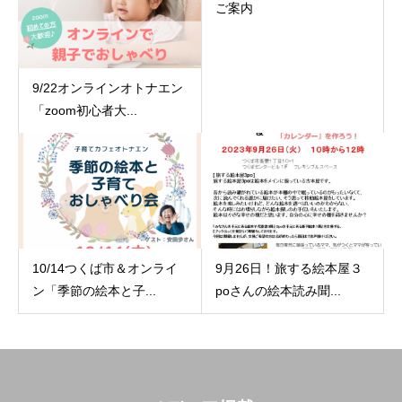
ご案内
9/22オンラインオトナエン
「zoom初心者大...
10/14つくば市＆オンライ
9月26日！旅する絵本屋３
ン「季節の絵本と子...
poさんの絵本読み聞...