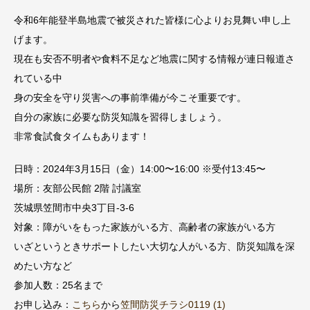
令和6年能登半島地震で被災された皆様に心よりお見舞い申し上
げます。
現在も安否不明者や食料不足など地震に関する情報が連日報道さ
れている中
身の安全を守り災害への事前準備が今こそ重要です。
自分の家族に必要な防災知識を習得しましょう。
非常食試食タイムもあります！
日時：2024年3月15日（金）14:00〜16:00 ※受付13:45〜
場所：友部公民館 2階 討議室
茨城県笠間市中央3丁目-3-6
対象：障がいをもった家族がいる方、高齢者の家族がいる方
いざというときサポートしたい大切な人がいる方、防災知識を深
めたい方など
参加人数：25名まで
お申し込み：
こちら
から
笠間防災チラシ0119 (1)