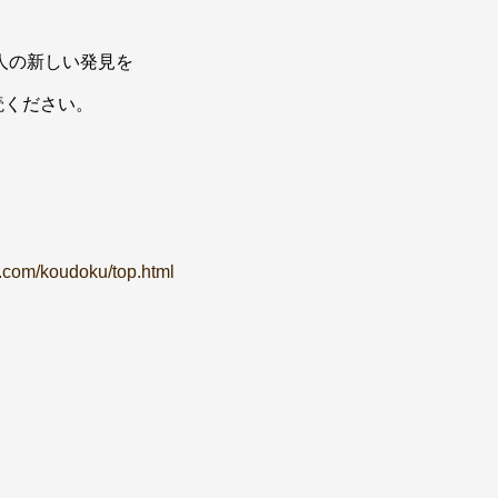
人の新しい発見を
読ください。
in.com/koudoku/top.html