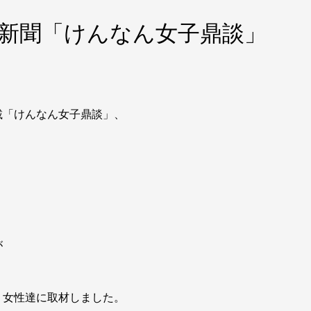
城新聞「けんなん女子鼎談」
載「けんなん女子鼎談」、
が
く女性達に取材しました。