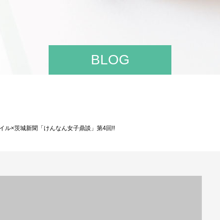
BLOG
イル×茨城新聞「けんなん女子鼎談」第4回!!