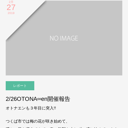
2月
27
2019
レポート
2/26OTONA∞en開催報告
オトナエンも３年目に突入!!
つくば市では梅の花が咲き始めて、