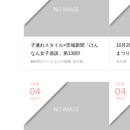
子連れスタイル×茨城新聞「けん
10月
なん女子鼎談」第13回!!
まつり
■新聞やテレビなどの掲載
,
未分類
未分類
10月
10月
04
04
2017
2017