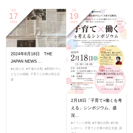
9月
2月
17
19
2024
2020
2024年8月18日 THE
JAPAN NEWS ...
■お知らせ
,
■子連れ出勤
,
■新聞やテレ
ビなどの掲載
,
子育てと仕事の両立支
援
2月18日「子育て×働くを考
える」シンポジウム、盛
況...
■イベント情報
,
■子連れ出勤
,
■行政
,
レポート
,
子育てと仕事の両立支援
,
講