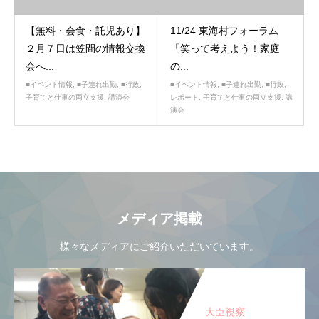
【無料・会食・託児あり】
11/24 東海村フォーラム
２月７日は笠間の情報交換
「笑って考えよう！家庭
会へ...
の...
■イベント情報
,
■子連れ出勤
,
■行政
,
■イベント情報
,
■子連れ出勤
,
■行政
,
子育てと仕事の両立支援
,
講演会
レポート
,
子育てと仕事の両立支援
,
講
演会
メディア掲載
様々なメディアにご紹介いただいています。
大臣視察