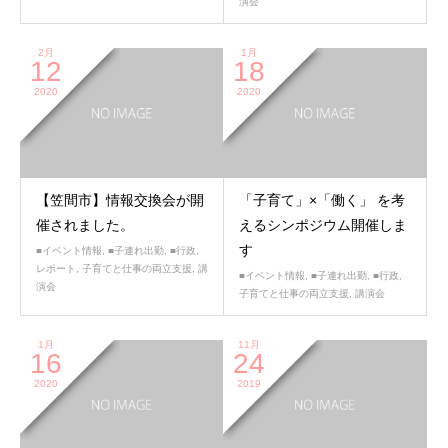
演会
2月
1月
12
18
2020
2020
【笠間市】情報交換会が開
「子育て」×「働く」 を考
催されました。
えるシンポジウム開催しま
す
■イベント情報
,
■子連れ出勤
,
■行政
,
レポート
,
子育てと仕事の両立支援
,
講
■イベント情報
,
■子連れ出勤
,
■行政
,
演会
子育てと仕事の両立支援
,
講演会
1月
11月
16
24
2020
2019