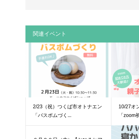
関連イベント
2/23（祝）つくば市オトナエン
10/2
「バスボムづく...
「zoom初