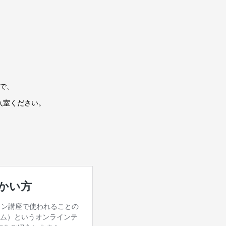
ので、
入室ください。