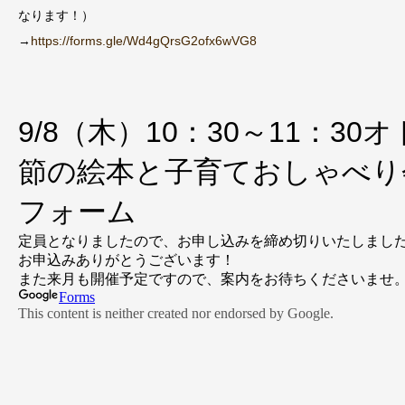
なります！）
→
https://forms.gle/Wd4gQrsG2ofx6wVG8